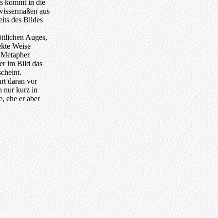
ss kommt in die
ewissermaßen aus
its des Bildes
ttlichen Auges,
ekte Weise
 Metapher
er im Bild das
cheint.
rt daran vor
h nur kurz in
, ehe er aber