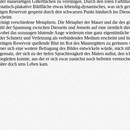
der mauerartigen Gitterflächen zu vereinigen. Durch den roten Farbflu
tatisch-plakative Bildfläche etwas lebendig-dynamisches, was sich g
tigen Reservoir gespeist durch den schwarzen Punkt hindurch ins Diesse
cheint.
einigt verschiedene Metaphern. Die Metapher der Mauer und die des gö
hl der Spannung zwischen Diesseits und Jenseits auf eine ziemlich dir
wobei das sozusagen blutende Auge wiederum eine ganz eigentümliche
ei der Schmerz und Verletzung als verbindendes Medium erscheint und hi
eitigen Reservoir quellende Blut im Rot des Maurergitters zu gerinnen s
er sich eine weitere Befragung des Bildes entwickeln würde, mich rüh
ensatz, der sich zu der tiefen Sprachlosigkeit des Malers auftut, den ic
 begleiten konnte, aus der er sich zwar zunächst noch befreien vermochte
päter doch ums Leben kam.