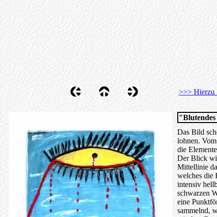
>>> Hierzu 
"Blutendes
Das Bild sche
lohnen. Vom 
die Elemente
Der Blick wi
Mittellinie d
welches die K
intensiv hel
schwarzen Wi
eine Punktfö
sammelnd, we