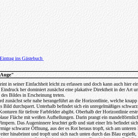
Eintrag ins Gästebuch
 Auge"
int in seiner Einfachheit leicht zu erfassen und doch kann auch hier ei
Eindruck her dominiert zunächst eine plakative Direktheit in der Art u
 des Bildes in Erscheinung treten.
rd zunächst sehr nahe herangeführt an die Horizontlinie, welche knapp 
as Bild durchquert. Unterhalb befindet sich ein unregelmäßiges schwarze
onturen für tiefrote Farbfelder abgibt. Oberhalb der Horizontlinie erstr
lblaue Fläche mit weißen Aufhellungen. Darin prangt ein mandelförmli
mpern. Das Augeninnere leuchtet gelb und statt einer Iris befindet si
rmige schwarze Öffnung, aus der es Rot heraus tropft, sich am unteren
iter hinabrinnt und tropft und sich nach unten durch das Blau ergießt,