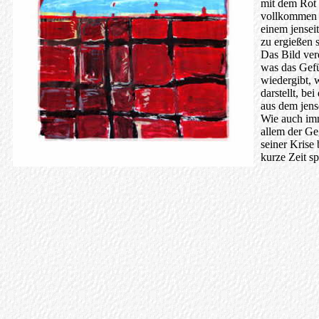
mit dem Rot 
vollkommen s
einem jensei
zu ergießen s
Das Bild ver
was das Gefü
wiedergibt, 
darstellt, b
aus dem jens
Wie auch imm
allem der Geg
seiner Krise
kurze Zeit s