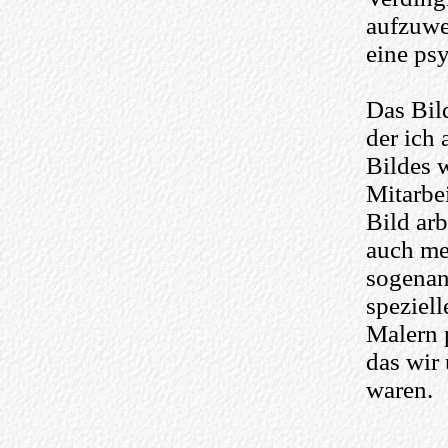
aufzuwe
eine ps
Das Bild
der ich 
Bildes w
Mitarbe
Bild arb
auch me
sogenan
speziel
Malern p
das wir
waren.