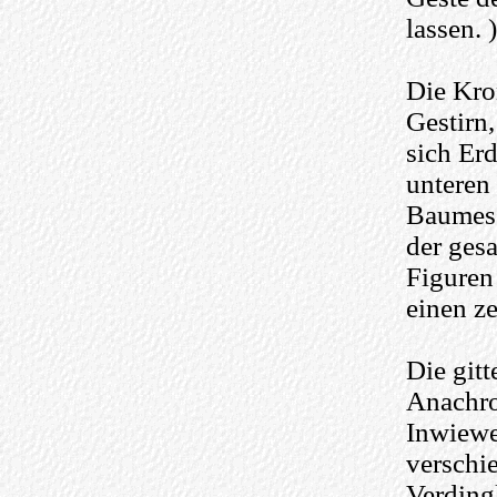
lassen. )
Die Kro
Gestirn
sich Er
unteren
Baumes 
der ges
Figuren
einen ze
Die gitt
Anachro
Inwiewei
verschi
Verding