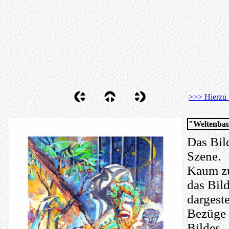
>>> Hierzu 
"Weltenba
Das Bild
Szene.
Kaum zu
das Bil
dargest
Bezüge 
Bildes.