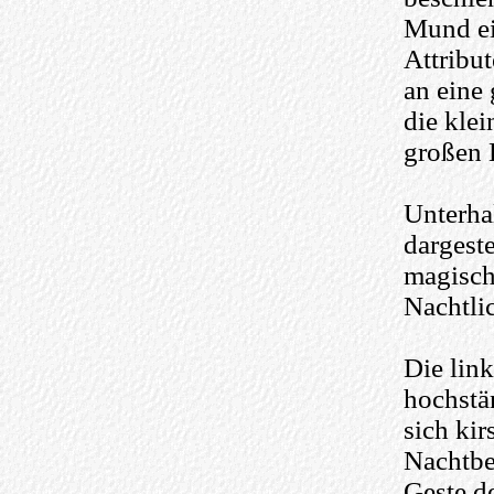
Mund ei
Attribu
an eine
die kle
großen 
Unterha
dargeste
magisch
Nachtlic
Die link
hochstä
sich kir
Nachtbe
Geste d