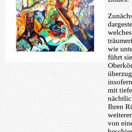
Zunächst
dargest
welches
träumer
wie unt
führt s
Oberkör
überzug
insofer
mit tie
nächtli
Ihren R
weitere
von eine
beschie